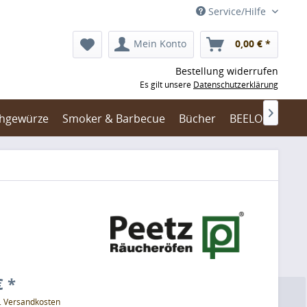
Service/Hilfe
Mein Konto
0,00 € *
Bestellung widerrufen
Es gilt unsere
Datenschutzerklärung

hgewürze
Smoker & Barbecue
Bücher
BEELONIA Räuc
€ *
l. Versandkosten