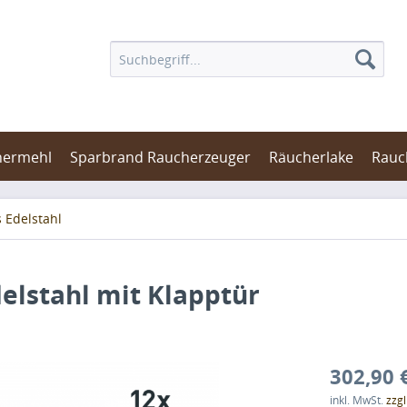
hermehl
Sparbrand Raucherzeuger
Räucherlake
Rauc
s Edelstahl
elstahl mit Klapptür
302,90 
inkl. MwSt.
zzg