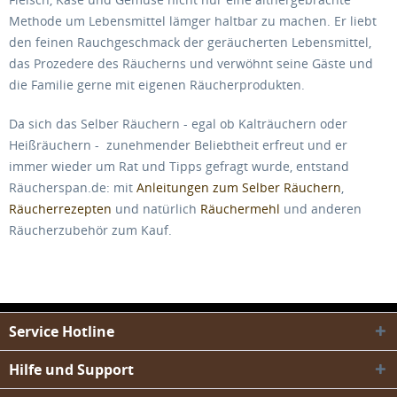
Methode um Lebensmittel lämger haltbar zu machen. Er liebt
den feinen Rauchgeschmack der geräucherten Lebensmittel,
das Prozedere des Räucherns und verwöhnt seine Gäste und
die Familie gerne mit eigenen Räucherprodukten.
Da sich das Selber Räuchern - egal ob Kalträuchern oder
Heißräuchern - zunehmender Beliebtheit erfreut und er
immer wieder um Rat und Tipps gefragt wurde, entstand
Räucherspan.de: mit
Anleitungen zum Selber Räuchern
,
Räucherrezepten
und natürlich
Räuchermehl
und anderen
Räucherzubehör zum Kauf.
Service Hotline
Hilfe und Support