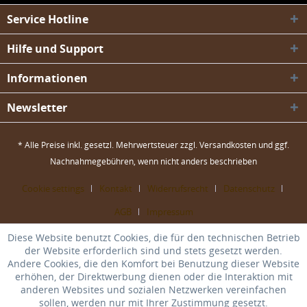
Service Hotline
Hilfe und Support
Informationen
Newsletter
* Alle Preise inkl. gesetzl. Mehrwertsteuer zzgl.
Versandkosten
und ggf.
Nachnahmegebühren, wenn nicht anders beschrieben
Cookie settings
Kontakt
Widerrufsrecht
Datenschutz
AGB
Impressum
Diese Website benutzt Cookies, die für den technischen Betrieb
der Website erforderlich sind und stets gesetzt werden.
Andere Cookies, die den Komfort bei Benutzung dieser Website
erhöhen, der Direktwerbung dienen oder die Interaktion mit
anderen Websites und sozialen Netzwerken vereinfachen
sollen, werden nur mit Ihrer Zustimmung gesetzt.