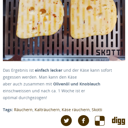
Das Ergebnis ist
einfach lecker
und der Käse kann sofort
gegessen werden. Man kann den Käse
aber auch zusammen mit
Olivenöl und Knoblauch
einschweissen und nach ca. 1 Woche ist er
optimal durchgezogen!
Tags:
Räuchern
,
Kalträuchern
,
Käse räuchern
,
Skotti