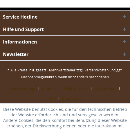
Service Hotline
Hilfe und Support
Informationen
Newsletter
* Alle Preise inkl. gesetzl. Mehrwertsteuer zzgl.
Versandkosten
und ggf.
Nachnahmegebühren, wenn nicht anders beschrieben
Cookie settings
Kontakt
Widerrufsrecht
Datenschutz
AGB
Impressum
Diese Website benutzt Cookies, die für den technischen Betrieb
der Website erforderlich sind und stets gesetzt werden.
Andere Cookies, die den Komfort bei Benutzung dieser Website
erhöhen, der Direktwerbung dienen oder die Interaktion mit