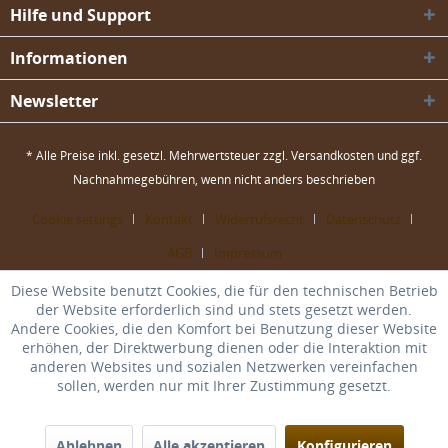
Hilfe und Support
Informationen
Newsletter
* Alle Preise inkl. gesetzl. Mehrwertsteuer zzgl.
Versandkosten
und ggf.
Nachnahmegebühren, wenn nicht anders beschrieben
Cookie settings
Kontakt
Widerrufsrecht
Datenschutz
AGB
Impressum
Diese Website benutzt Cookies, die für den technischen Betrieb
der Website erforderlich sind und stets gesetzt werden.
Andere Cookies, die den Komfort bei Benutzung dieser Website
erhöhen, der Direktwerbung dienen oder die Interaktion mit
anderen Websites und sozialen Netzwerken vereinfachen
sollen, werden nur mit Ihrer Zustimmung gesetzt.
Ablehnen
Alle akzeptieren
Konfigurieren